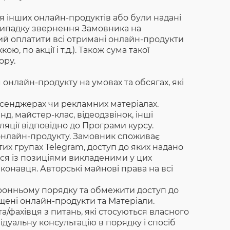
 інших онлайн-продуктів або були надані
в випадку звернення Замовника на
ний оплатити всі отримані онлайн-продукти
, по акції і т.д.). Також сума такої
ору.
нлайн-продукту на умовах та обсягах, які
Месенджерах чи рекламних матеріалах.
, майстер-клас, відеодзвінок, інші
яції відповідно до Програми курсу.
онлайн-продукту. Замовник споживає
тих групах Telegram, доступ до яких надано
ся із позиціями викладеними у цих
конавця. Авторські майнові права на всі
ронньому порядку та обмежити доступ до
іщені онлайн-продукти та Матеріали.
а/фахівця з питань, які стосуються власного
дуальну консультацію в порядку і спосіб