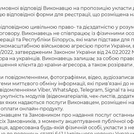
умовноı̈ відповіді Виконавцю на пропозицію укласти
відповідноı̈ форми для реєстрації, що розміщена на
 відповідною цивільною право- та дієздатністю у ро
Договору. Виконавець не співпрацює із фізичними осо
ерації та Республіки Білорусь, які мали підстави для
широкомасштабною військовою агресією проти України,
/2022, затвердженим Законом України від 24.02.2022 N
а на українців. Виконавець залишає за собою право 
ення клієнта до країни-агресора, а також розірват
 повідомленнями, фотографіями, відео, аудіозаписами
стеми миттєвого обміну інформації, які прив’язані до
ідомленнями Viber, WhatsApp, Telegram, Signal та інш
сукупність модулів (відеоматеріалів, чек-листів, додат
ах яких надаються послуги Виконавцем, розміщені на й
 оплати онлайн-продукту.
навцем та Замовником про надання послуг останньому
сіх Замовників, з моменту акцептування публічної оф
я, адресована будь-якій фізичній особі, укласти з н
но до положень статті 641 Цивільного кодексу України