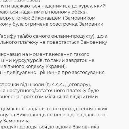
послуги вважаються наданими, а до курсу, який
ажаються наданими в повному обсязі.
овору), то між Виконавцем і Замовником
 якому була отримана розстрочка, Замовник
арифу та/або самого онлайн-продукту), що є
вального платежу не повертається Замовнику
Виконавця на момент внесення такого
ціни курсу/курсів, то такий завдаток не
ивільного кодексу України).
 індивідуально і рішення про застосування
рочки від школи (п. 4.4.4. Договору),
ння наступного/остаточного платежу буде
 внесена протягом місяця, то відкритими
 домашніх завдань, то не проходження таких
ця та Виконавець не несе відповідальності
у Замовника.
продукт доводяться до відома Замовника