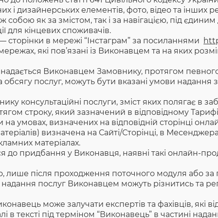
них і дизайнерських елементів, фото, відео та інших ре
 собою як за змістом, так і за навігацією, під єдиним 
ії для кінцевих споживачів.
— сторінки в мережі “Інстаграм” за посиланнями
htt
 мережах, які пов’язані із Виконавцем та на яких ро
 надається Виконавцем Замовнику, протягом певного ст
та обсягу послуг, можуть бути вказані умови надання 
ику консультаційні послуги, зміст яких полягає в за
ягом строку, який зазначений в відповідному Тарифі
 на умовах, визначених на відповідній сторінці онла
атеріалів) визначена на Сайті/Сторінці, в Месенджер
кламних матеріалах.
я до придбання у Виконавця, наявні такі онлайн-про
во, лише після проходження поточного модуля або за
и надання послуг Виконавцем можуть різнитись та р
навець може залучати експертів та фахівців, які від
лі в тексті під терміном “Виконавець” в частині надан