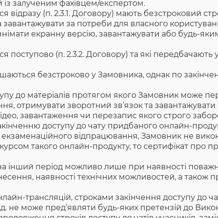
із залученим фахівцем/експертом.
я відразу (п. 2.3.1. Договору) мають безстроковий ст
 завантажувати за потреби для власного користуван
німати екранну версію, завантажувати або будь-яки
 поступово (п. 2.3.2. Договору) та які передбачають 
шаються безстроково у Замовника, однак по закінчен
упу до матеріалів протягом якого Замовник може пер
ння, отримувати зворотний зв’язок та завантажувати 
ідео, завантаження чи перезапис якого строго забор
акінченню доступу до чату придбаного онлайн-проду
екзаменаційного відпрацювання, Замовник не викона
 курсом такого онлайн-продукту, то сертифікат про 
а інший період можливо лише при наявності поважн
сення, наявності технічних можливостей, а також пр
нлайн-трансляцій, строками закінчення доступу до ча
т.д. не може пред’являти будь-яких претензій до Вико
довження строків доступу до чатів учасників, заміни 