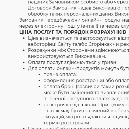
наданих Замовником особисто або через тр
Договору Замовник надає Виконавцю персон
обробку таких персональних даних Вико
Замовник передбачаючи онлайн-продукт нада
через електронну пошту (e-mail) та через слу
ЦІНА ПОСЛУГ ТА ПОРЯДОК РОЗРАХУНКІВ
Ціна визначається та застосовується від
вебсторінці Сайту та/або Сторінках чи ре
Розрахунки між Сторонами здійснюються
використовуються Виконавцем.
Оплата послуг здійснюється у гривні.
Для оплати онлайн-продуктів можуть бути
повна оплата;
оформлення розстрочки або оплата
оплата броні (зазвичай такий розм
може бути змінений та визначений
внесенні наступного платежу до ст
розстрочка від школи. При цьому 
платіж має бути сплачений в обов
ситуацій, які розглядаються індив
термін розстрочки.
Після повної або часткової оплати кошти 