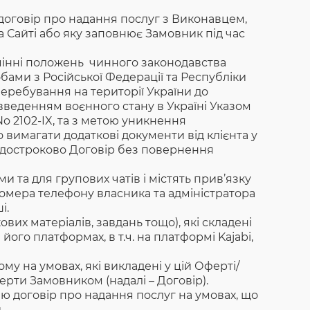
 договір про надання послуг з Виконавцем,
 Сайті або яку заповнює Замовник під час
зумінні положень чинного законодавства
бами з Російської Федерації та Республіки
 перебування на території України до
 введенням воєнного стану в Україні Указом
o 2102-IX, та з метою уникнення
вимагати додаткові документи від клієнта у
и достроково Договір без повернення
 та для групових чатів і містять прив’язку
 номера телефону власника та адміністратора
і.
кових матеріалів, завдань тощо), які складені
ого платформах, в т.ч. на платформі Kajabi,
 на умовах, які викладені у цій Оферті/
ерти Замовником (надалі – Договір).
ею договір про надання послуг на умовах, що
.