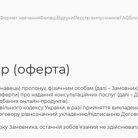
Формат навчання
Фахівці
Відгуки
Реєстр випускників
FAQ
Бло
р (оферта)
вець) пропонує фізичним особам (далі – Замовник) (
ферти) про надання консультаційних послуг (далі – Д
идбання онлайн-продуктів).
Цивільного кодексу України, в разі прийняття викладен
Договору рівнозначний укладенню/підписанню Догово
оку Замовника, останній зобов’язаний не здійснюват