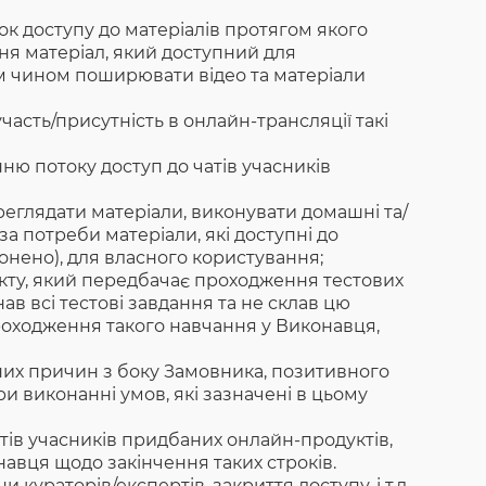
рок доступу до матеріалів протягом якого
ня матеріал, який доступний для
м чином поширювати відео та матеріали
участь/присутність в онлайн-трансляції такі
ню потоку доступ до чатів учасників
еглядати матеріали, виконувати домашні та/
за потреби матеріали, які доступні до
онено), для власного користування;
кту, який передбачає проходження тестових
в всі тестові завдання та не склав цю
проходження такого навчання у Виконавця,
их причин з боку Замовника, позитивного
и виконанні умов, які зазначені в цьому
тів учасників придбаних онлайн-продуктів,
навця щодо закінчення таких строків.
кураторів/експертів, закриття доступу, і т.д.