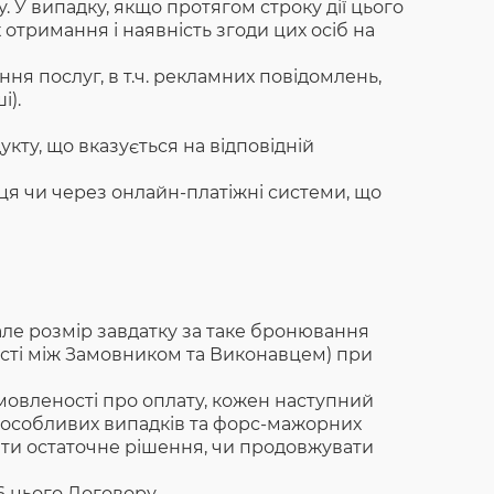
. У випадку, якщо протягом строку дії цього
 отримання і наявність згоди цих осіб на
я послуг, в т.ч. рекламних повідомлень,
і).
кту, що вказується на відповідній
я чи через онлайн-платіжні системи, що
 але розмір завдатку за таке бронювання
сті між Замовником та Виконавцем) при
мовленості про оплату, кожен наступний
м особливих випадків та форс-мажорних
ати остаточне рішення, чи продовжувати
6 цього Договору.