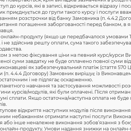
ступ до курсів, які в записі, відкривається відразу і 
ник приєднується до групи такого курсу і послуги вв
ванням розстрочки від банку Замовника (п. 4.4.2 Дог
. Питання погашення заборгованості перед банком, в
навця.
 онлайн-продукту (якщо це передбачалося умовами Т
 і не здійснив решту оплати, сума такого забезпечу
одавства.
иком з метою фіксування ціни на певний курс/курси 
еної суми завдатку не буде оплачено повної суми від 
конавцеві як забезпечувальний платіж (стаття 570 Ц
(п. 4.4.4 Договору) Замовник вирішує із Виконавцем
 остаточним і не підлягає оскарженню.
пакетного навчання та застосування можливості розст
ни курсів/модулів, які були оплачені. Після отрима
умі сплати. Якщо остаточна/наступна оплата не буде
ів.
упове відкриття наступних модулів після виконання
аним небажанням отримати наступні послуги Виконав
я або інше неналежне виконання зобов’язання з бок
онлайн-продукту. Умови надання знижки на онлайн-