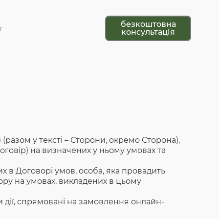
безкоштовна
г
консультація
разом у тексті – Сторони, окремо Сторона),
оговір) на визначених у ньому умовах та
их в Договорі умов, особа, яка провадить
ру на умовах, викладених в цьому
и дії, спрямовані на замовлення онлайн-