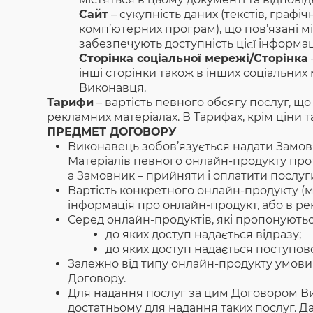
Сайт
– сукупність даних (текстів, графіч
комп’ютерних програм), що пов’язані між
забезпечують доступність цієї інформац
Сторінка соціальної мережі/Сторінка
інші сторінки також в інших соціальних
Виконавця.
Тарифи
– вартість певного обсягу послуг, що
рекламних матеріалах. В Тарифах, крім ціни 
ПРЕДМЕТ ДОГОВОРУ
Виконавець зобов’язується надати Замовн
Матеріалів певного онлайн-продукту прот
а Замовник – прийняти і оплатити послуги
Вартість конкретного онлайн-продукту (м
інформація про онлайн-продукт, або в ре
Серед онлайн-продуктів, які пропонуютьс
до яких доступ надається відразу;
до яких доступ надається поступо
Залежно від типу онлайн-продукту умов
Договору.
Для надання послуг за цим Договором Вико
достатньому для надання таких послуг. Да