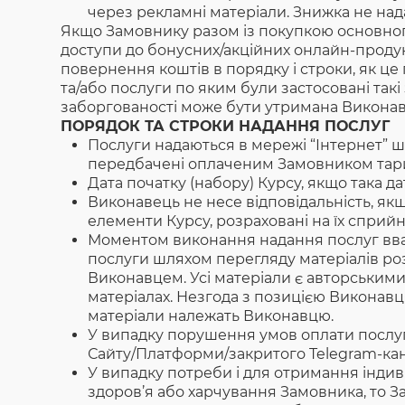
через рекламні матеріали. Знижка не нада
Якщо Замовнику разом із покупкою основног
доступи до бонусних/акційних онлайн-продукт
повернення коштів в порядку і строки, як це
та/або послуги по яким були застосовані такі 
заборгованості може бути утримана Виконавц
ПОРЯДОК ТА СТРОКИ НАДАННЯ ПОСЛУГ
Послуги надаються в мережі “Інтернет” ш
передбачені оплаченим Замовником тар
Дата початку (набору) Курсу, якщо така д
Виконавець не несе відповідальність, як
елементи Курсу, розраховані на їх сприй
Моментом виконання надання послуг вва
послуги шляхом перегляду матеріалів розм
Виконавцем. Усі матеріали є авторським
матеріалах. Незгода з позицією Виконавця
матеріали належать Виконавцю.
У випадку порушення умов оплати послуг
Сайту/Платформи/закритого Telegram-кана
У випадку потреби і для отримання індиві
здоров’я або харчування Замовника, то З