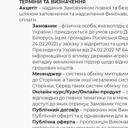
ТЕРМІНИ ТА ВИЗНАЧЕННЯ
Акцепт
– надання Замовником повноı̈ та без
шляхом заповнення та надсилання Виконавцю 
оплати.
Замовник
– фізична особа, яка володіє
України і приєднується до умов цього 
Білорусь (крім громадян Російської Фед
24.02.2022) у зв’язку з відкритою та 
Президента України від 24.02.2022 № 64
інформаційного впливу держави-агресор
випадку виникнення підозр щодо віднош
грошових коштів.
Месенджер
– система обміну миттєвими
до Сторінки, а також інші незалежні си
Сторінки. Серед таких систем обміну пов
Онлайн-курс/Курс/Онлайн-продукт
– 
відповідно до певної тематики та в меж
доступ до яких отримує Замовник після
Публічний договір
– правочин між Вико
Публічній оферті та є однаковими для в
Публічна оферта
– пропозиція Виконавц
містяться в цьому документі та відповід