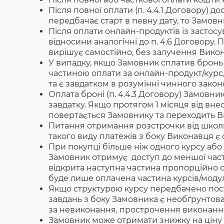
Після повної оплати (п. 4.4.1 Договору) до
передбачає старт в певну дату, то Замов
Після оплати онлайн-продуктів із застосу
відносини аналогічні до п. 4.6 Договору
вирішує самостійно, без залучення Вико
У випадку, якщо Замовник сплатив бронь
частиною оплати за онлайн-продукт/курс,
та є завдатком в розумінні чинного закон
Оплата броні (п. 4.4.3 Договору) Замовн
завдатку. Якщо протягом 1 місяця від внес
повертається Замовнику та переходить Ви
Питання отримання розстрочки від школи 
такого виду платежів з боку Виконавця є
При покупці більше ніж одного курсу або 
Замовник отримує доступ до меншої части
відкрита наступна частина пропорційно с
буде лише оплачена частина курсів/модул
Якщо структурою курсу передбачено пост
завдань з боку Замовника є необґрунтов
за невиконання, прострочення виконанн
Замовник може отримати знижку на ціну 