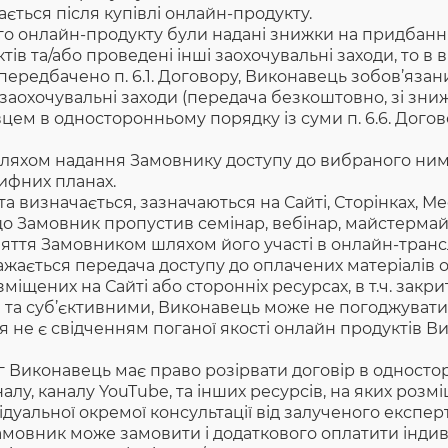
ється після купівлі онлайн-продукту.
о онлайн-продукту були надані знижки на придбання
ів та/або проведені інші заохочувальні заходи, то 
 передбачено п. 6.1. Договору, Виконавець зобов’яза
заохочувальні заходи (передача безкоштовно, зі знижкою
ем в односторонньому порядку із суми п. 6.6. Догов
ляхом надання Замовнику доступу до вибраного ним о
ифних планах.
ата визначається, зазначаються на Сайті, Сторінках, 
що Замовник пропустив семінар, вебінар, майстермайнд
няття Замовником шляхом його участі в онлайн-трансл
жається передача доступу до оплачених матеріалів 
іщених на Сайті або сторонніх ресурсах, в т.ч. закри
и та суб’єктивними, Виконавець може не погоджувати
 не є свідченням поганої якості онлайн продуктів Ви
 Виконавець має право розірвати договір в односто
лу, каналу YouTube, та інших ресурсів, на яких розм
дуальної окремої консультації від залученого експерт
амовник може замовити і додаткового оплатити індиві