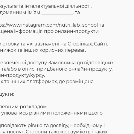
зультатів інтелектуальної діяльності,
доменним ім’ям _____________, та
ps://www.instagram.com/nutri_lab_school
та
зміщена інформація про онлайн-продукти
року та які зазначені на Сторінках, Сайті,
знижок та інших корисних переваг.
безпеченні доступу Замовника до відповідних
 та/або в описі придбаного онлайн-продукту,
йн-продукту/курсу.
ах та інших платформах, де розміщена
дукти:
 певним розкладом.
егулюватись різними положеннями цього
повідають рівню та досвіду, необхідному і
ня послуг, Сторони також розуміють і таких