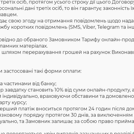
етіх осіб, протягом усього строку дії цього Договору
альні дані третіх осіб, то він гарантує законність їх
навцем.
є свою згоду на отримання повідомлень щодо наданн
жбу коротких повідомлень (SMS, Viber, Telegram та інш
повідно до обраного Замовником Тарифу онлайн-проду
кламних матеріалах.
 шляхом перерахування грошей на рахунок Виконавц
 застосовані такі форми оплати:
 частинами від банку;
ір завдатку становить 10% від суми онлайн-продукту,
 індивідуально, враховуючи обставини та домовлено
арту курсу;
перший платіж вноситься протягом 24 годин після до
ʼязковому порядку протягом 30 днів, за виключення
ідуально, та Замовник залишає за собою право прийм
не повертаються, крім випадків зазначених в розділі 