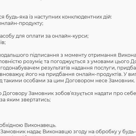
 будь-яка із наступних конклюдентних дій:
онлайн-продукту;
асобу для оплати за онлайн-курси;
ів;
 подальшого підписання з моменту отримання Викон
повністю розуміє та погоджується з умовами цього Д
годонабувачем результатів надання послуги, придб
повноважує його на придбання онлайн-продуктів. У в
ред такими особами за цим Договором несе Замовник. 
о Договору Замовник зобов’язується надати про себе
я за яким звертатись;
еобхідною Виконавець.
Замовник надає Виконавцю згоду на обробку у будь-