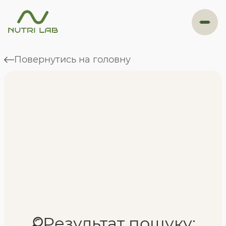
#навігація
Повернутись на головну
Програми
Формат навчання
Фахівці
Відгуки
Результат пошуку: