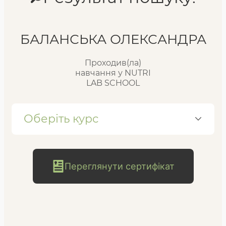
Реєстр випускників
БАЛАНСЬКА ОЛЕКСАНДРА
Проходив(ла)
FAQ
навчання у NUTRI
LAB SCHOOL
Блог
Оберіть курс
Переглянути сертифікат
безкоштовна
консультація