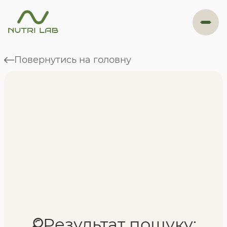
#навігація
Повернутись на головну
Програми
Формат навчання
Фахівці
Відгуки
Результат пошуку: