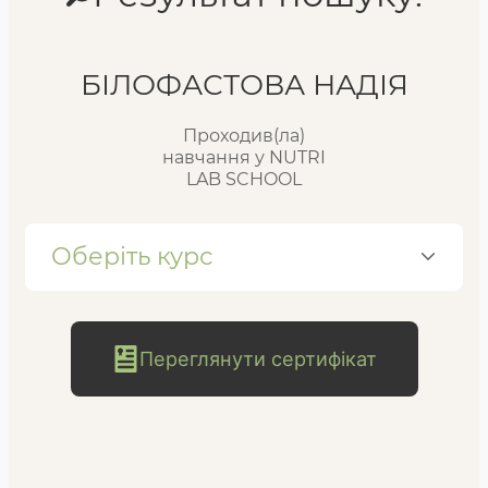
Реєстр випускників
БІЛОФАСТОВА НАДІЯ
Проходив(ла)
FAQ
навчання у NUTRI
LAB SCHOOL
Блог
Оберіть курс
Переглянути сертифікат
безкоштовна
консультація