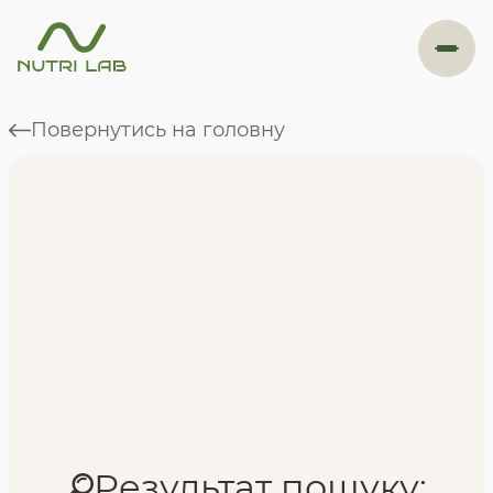
#навігація
Повернутись на головну
Програми
Формат навчання
Фахівці
Відгуки
Результат пошуку: