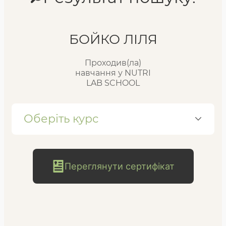
Реєстр випускників
БОЙКО ЛІЛЯ
Проходив(ла)
FAQ
навчання у NUTRI
LAB SCHOOL
Блог
Оберіть курс
Переглянути сертифікат
безкоштовна
консультація