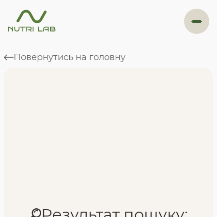
#навігація
Повернутись на головну
Програми
Формат навчання
Фахівці
Відгуки
Результат пошуку: