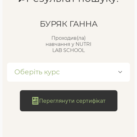
Реєстр випускників
БУРЯК ГАННА
Проходив(ла)
FAQ
навчання у NUTRI
LAB SCHOOL
Блог
Оберіть курс
Переглянути сертифікат
безкоштовна
консультація