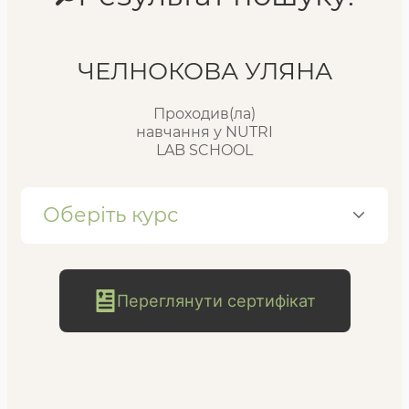
Реєстр випускників
ЧЕЛНОКОВА УЛЯНА
Проходив(ла)
FAQ
навчання у NUTRI
LAB SCHOOL
Блог
Оберіть курс
Переглянути сертифікат
безкоштовна
консультація