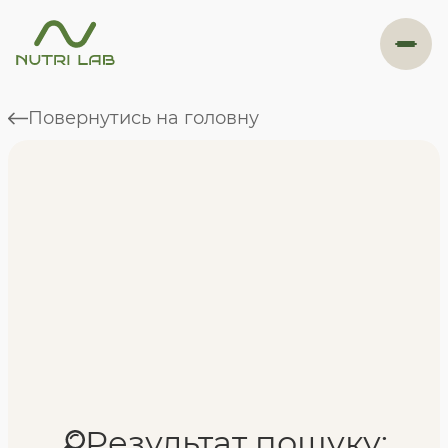
#навігація
Повернутись на головну
Програми
Формат навчання
Фахівці
Відгуки
Результат пошуку: