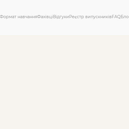
Формат навчання
Фахівці
Відгуки
Реєстр випускників
FAQ
Бло