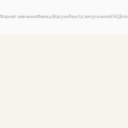
Формат навчання
Фахівці
Відгуки
Реєстр випускників
FAQ
Бло