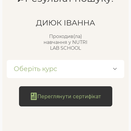
Реєстр випускників
ДИЮК ІВАННА
Проходив(ла)
FAQ
навчання у NUTRI
LAB SCHOOL
Блог
Оберіть курс
Переглянути сертифікат
безкоштовна
консультація