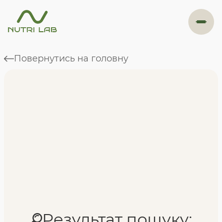
#навігація
Повернутись на головну
Програми
Формат навчання
Фахівці
Відгуки
Результат пошуку: