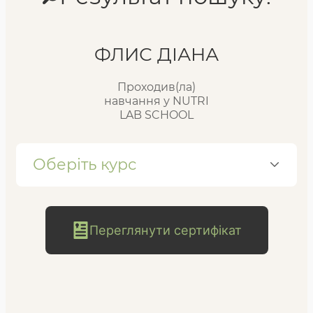
Реєстр випускників
ФЛИС ДІАНА
Проходив(ла)
FAQ
навчання у NUTRI
LAB SCHOOL
Блог
Оберіть курс
Переглянути сертифікат
безкоштовна
консультація