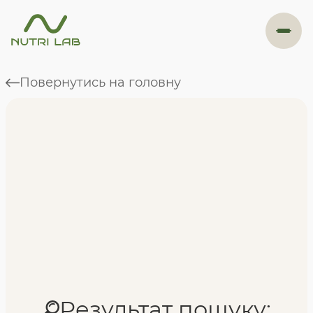
#навігація
Повернутись на головну
Програми
Формат навчання
Фахівці
Відгуки
Результат пошуку: