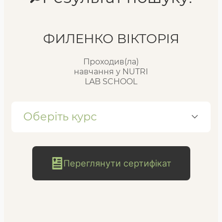
Реєстр випускників
ФИЛЕНКО ВІКТОРІЯ
Проходив(ла)
FAQ
навчання у NUTRI
LAB SCHOOL
Блог
Оберіть курс
Переглянути сертифікат
безкоштовна
консультація