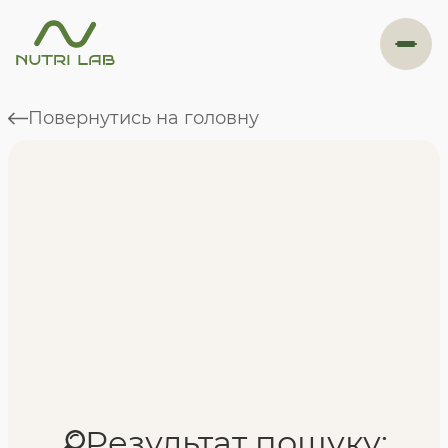
#навігація
Повернутись на головну
Програми
Формат навчання
Фахівці
Відгуки
Результат пошуку: