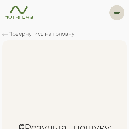
#навігація
Повернутись на головну
Програми
Формат навчання
Фахівці
Відгуки
Результат пошуку: