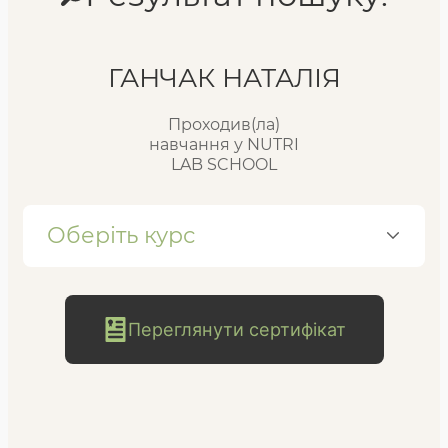
Реєстр випускників
ГАНЧАК НАТАЛІЯ
Проходив(ла)
FAQ
навчання у NUTRI
LAB SCHOOL
Блог
Оберіть курс
Переглянути сертифікат
безкоштовна
консультація