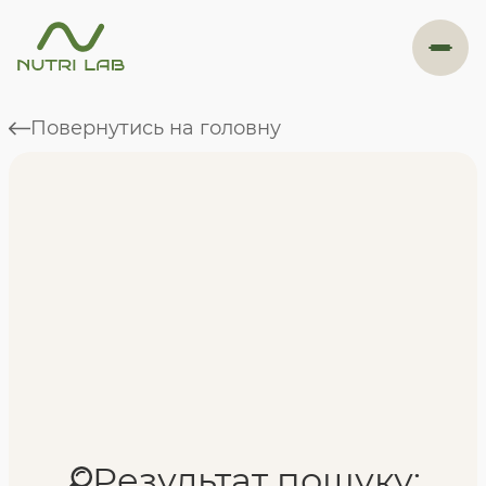
#навігація
Повернутись на головну
Програми
Формат навчання
Фахівці
Відгуки
Результат пошуку: