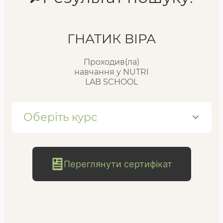
Реєстр випускників
ГНАТИК ВІРА
Проходив(ла)
FAQ
навчання у NUTRI
LAB SCHOOL
Блог
Оберіть курс
Переглянути сертифікат
безкоштовна
консультація