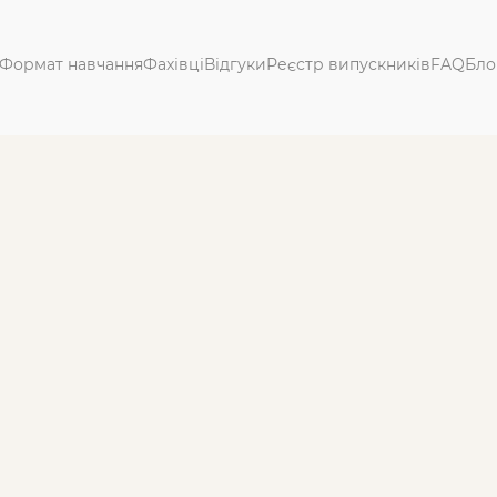
Формат навчання
Фахівці
Відгуки
Реєстр випускників
FAQ
Бло