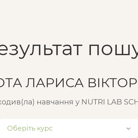
езультат пошу
ОТА ЛАРИСА ВІКТОР
одив(ла) навчання у NUTRI LAB S
Оберіть курс