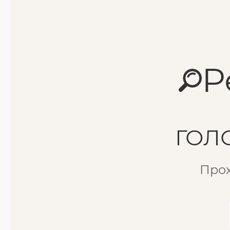
Р
ГОЛ
Прох