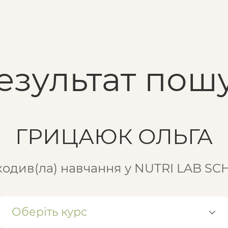
езультат пошу
ГРИЦАЮК ОЛЬГА
одив(ла) навчання у NUTRI LAB S
Оберіть курс