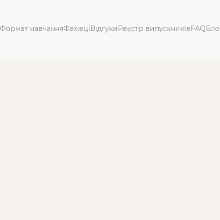
Формат навчання
Фахівці
Відгуки
Реєстр випускників
FAQ
Бло