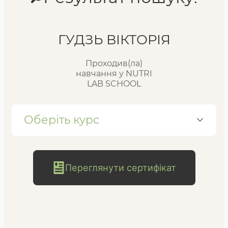
Реєстр випускників
ГУДЗЬ ВІКТОРІЯ
Проходив(ла)
FAQ
навчання у NUTRI
LAB SCHOOL
Блог
Оберіть курс
Переглянути сертифікат
безкоштовна
консультація