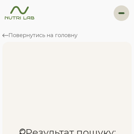
#навігація
Повернутись на головну
Програми
Формат навчання
Фахівці
Відгуки
Результат пошуку: