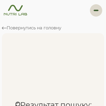
#навігація
Повернутись на головну
Програми
Формат навчання
Фахівці
Відгуки
Результат пошуку: