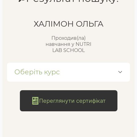
Реєстр випускників
ХАЛІМОН ОЛЬГА
Проходив(ла)
FAQ
навчання у NUTRI
LAB SCHOOL
Блог
Оберіть курс
Переглянути сертифікат
безкоштовна
консультація