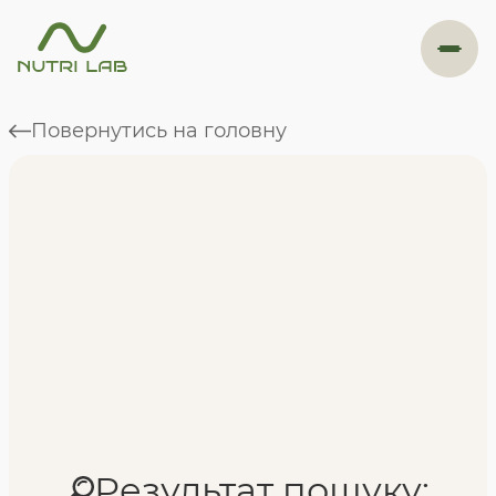
#навігація
Повернутись на головну
Програми
Формат навчання
Фахівці
Відгуки
Результат пошуку: