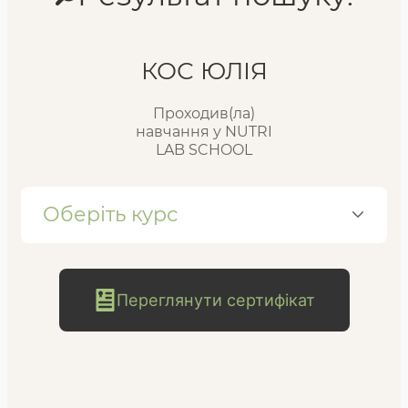
Реєстр випускників
КОС ЮЛІЯ
Проходив(ла)
FAQ
навчання у NUTRI
LAB SCHOOL
Блог
Оберіть курс
Переглянути сертифікат
безкоштовна
консультація