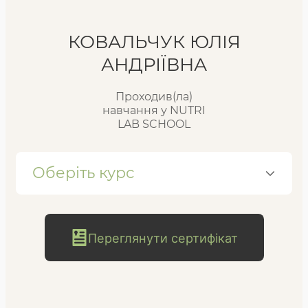
Реєстр випускників
КОВАЛЬЧУК ЮЛІЯ
АНДРІЇВНА
FAQ
Проходив(ла)
навчання у NUTRI
LAB SCHOOL
Блог
Оберіть курс
безкоштовна
Переглянути сертифікат
консультація