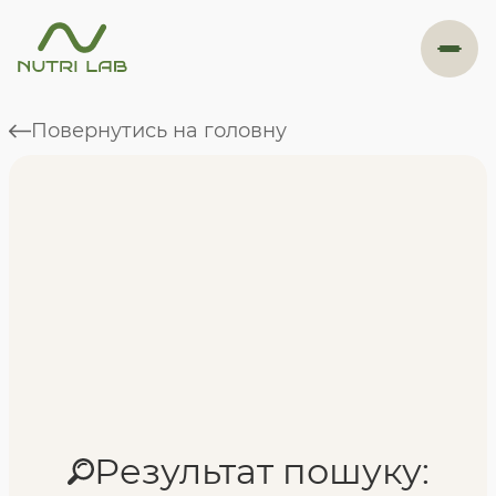
#навігація
Повернутись на головну
Програми
Формат навчання
Фахівці
Результат пошуку:
Відгуки