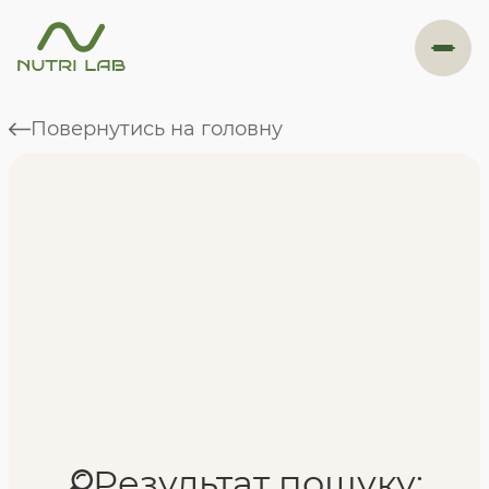
#навігація
Повернутись на головну
Програми
Формат навчання
Фахівці
Відгуки
Результат пошуку: