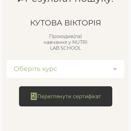
Реєстр випускників
КУТОВА ВІКТОРІЯ
Проходив(ла)
FAQ
навчання у NUTRI
LAB SCHOOL
Блог
Оберіть курс
Переглянути сертифікат
безкоштовна
консультація