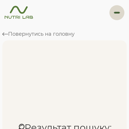
#навігація
Повернутись на головну
Програми
Формат навчання
Фахівці
Відгуки
Результат пошуку: