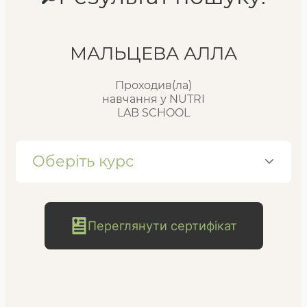
Реєстр випускників
МАЛЬЦЕВА АЛЛА
Проходив(ла)
FAQ
навчання у NUTRI
LAB SCHOOL
Блог
Оберіть курс
Переглянути сертифікат
безкоштовна
консультація