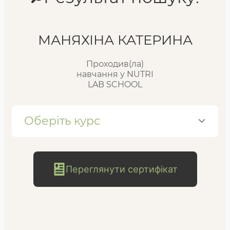
Реєстр випускників
МАНЯХІНА КАТЕРИНА
Проходив(ла)
FAQ
навчання у NUTRI
LAB SCHOOL
Блог
Оберіть курс
Переглянути сертифікат
безкоштовна
консультація