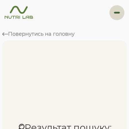
#навігація
Повернутись на головну
Програми
Формат навчання
Фахівці
Відгуки
Результат пошуку: