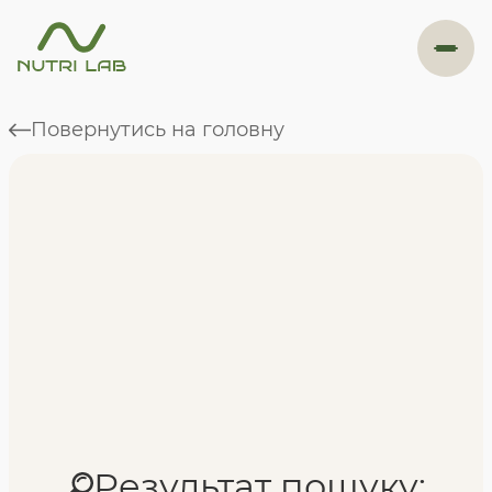
#навігація
Повернутись на головну
Програми
Формат навчання
Фахівці
Відгуки
Результат пошуку: