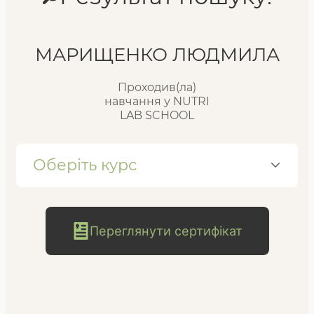
Реєстр випускників
МАРИЩЕНКО ЛЮДМИЛА
Проходив(ла)
FAQ
навчання у NUTRI
LAB SCHOOL
Блог
Оберіть курс
Переглянути сертифікат
безкоштовна
консультація