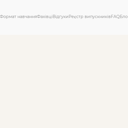
Формат навчання
Фахівці
Відгуки
Реєстр випускників
FAQ
Бло