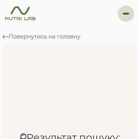
#навігація
Повернутись на головну
Програми
Формат навчання
Фахівці
Відгуки
Результат пошуку: