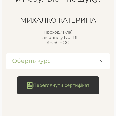
Реєстр випускників
МИХАЛКО КАТЕРИНА
Проходив(ла)
FAQ
навчання у NUTRI
LAB SCHOOL
Блог
Оберіть курс
Переглянути сертифікат
безкоштовна
консультація