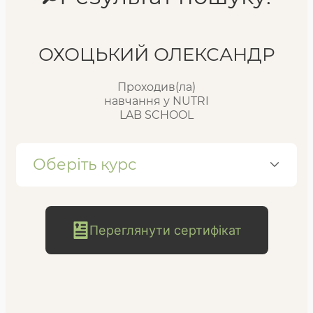
Реєстр випускників
ОХОЦЬКИЙ ОЛЕКСАНДР
Проходив(ла)
FAQ
навчання у NUTRI
LAB SCHOOL
Блог
Оберіть курс
Переглянути сертифікат
безкоштовна
консультація