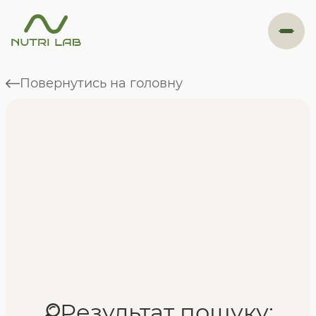
#навігація
Повернутись на головну
Програми
Формат навчання
Фахівці
Відгуки
Результат пошуку: