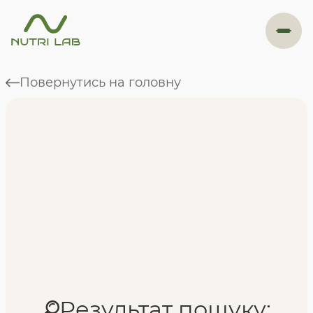
#навігація
Повернутись на головну
Програми
Формат навчання
Фахівці
Відгуки
Результат пошуку: