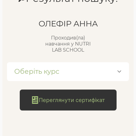
Реєстр випускників
ОЛEФIР АННА
Проходив(ла)
FAQ
навчання у NUTRI
LAB SCHOOL
Блог
Оберіть курс
Переглянути сертифікат
безкоштовна
консультація