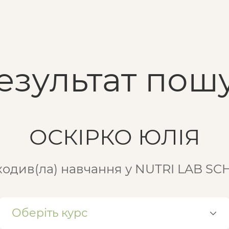
езультат пошу
ОСКIРКО ЮЛIЯ
одив(ла) навчання у NUTRI LAB S
Оберіть курс