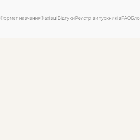
Формат навчання
Фахівці
Відгуки
Реєстр випускників
FAQ
Бло