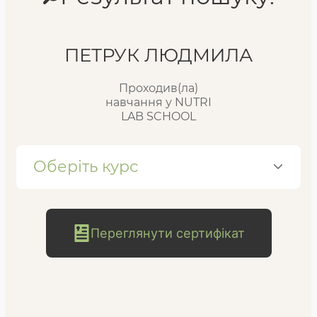
Реєстр випускників
ПЕТРУК ЛЮДМИЛА
Проходив(ла)
FAQ
навчання у NUTRI
LAB SCHOOL
Блог
Оберіть курс
Переглянути сертифікат
безкоштовна
консультація