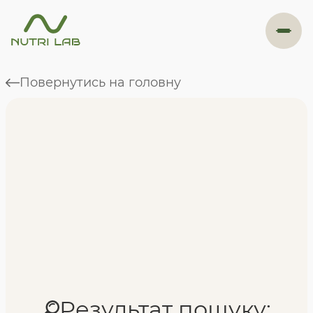
#навігація
Повернутись на головну
Програми
Формат навчання
Фахівці
Відгуки
Результат пошуку: