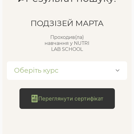
Реєстр випускників
ПОДЗІЗЕЙ МАРТА
Проходив(ла)
FAQ
навчання у NUTRI
LAB SCHOOL
Блог
Оберіть курс
Переглянути сертифікат
безкоштовна
консультація