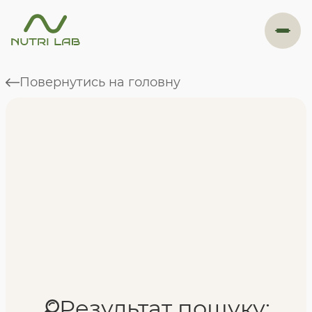
#навігація
Повернутись на головну
Програми
Формат навчання
Фахівці
Відгуки
Результат пошуку: