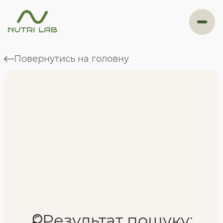
#навігація
Повернутись на головну
Програми
Формат навчання
Фахівці
Відгуки
Результат пошуку: