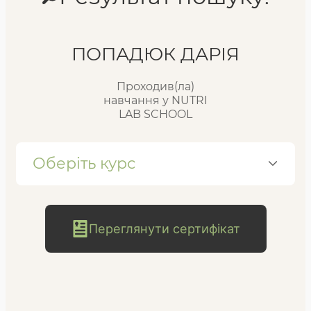
Реєстр випускників
ПОПАДЮК ДАРІЯ
Проходив(ла)
FAQ
навчання у NUTRI
LAB SCHOOL
Блог
Оберіть курс
Переглянути сертифікат
безкоштовна
консультація