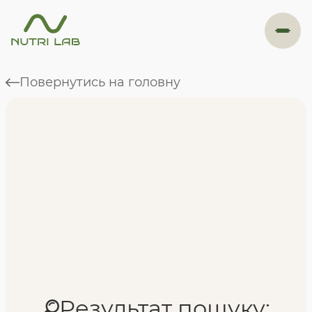
#навігація
Повернутись на головну
Програми
Формат навчання
Фахівці
Відгуки
Результат пошуку: