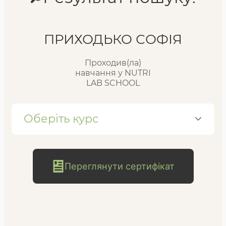
Реєстр випускників
ПРИХОДЬКО СОФІЯ
Проходив(ла)
FAQ
навчання у NUTRI
LAB SCHOOL
Блог
Оберіть курс
Переглянути сертифікат
безкоштовна
консультація