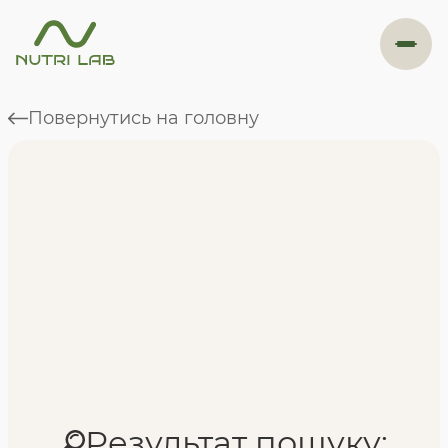
#навігація
Повернутись на головну
Програми
Формат навчання
Фахівці
Відгуки
Результат пошуку: