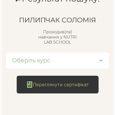
Реєстр випускників
ПИЛИПЧАК СОЛОМІЯ
Проходив(ла)
FAQ
навчання у NUTRI
LAB SCHOOL
Блог
Оберіть курс
Переглянути сертифікат
безкоштовна
консультація