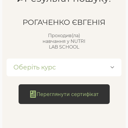
Реєстр випускників
РОГАЧЕНКО ЄВГЕНІЯ
Проходив(ла)
FAQ
навчання у NUTRI
LAB SCHOOL
Блог
Оберіть курс
Переглянути сертифікат
безкоштовна
консультація