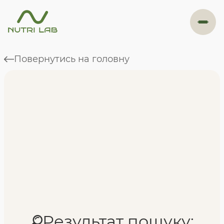
#навігація
Повернутись на головну
Програми
Формат навчання
Фахівці
Відгуки
Результат пошуку: