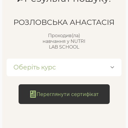
Реєстр випускників
РОЗЛОВСЬКА АНАСТАСІЯ
Проходив(ла)
FAQ
навчання у NUTRI
LAB SCHOOL
Блог
Оберіть курс
Переглянути сертифікат
безкоштовна
консультація