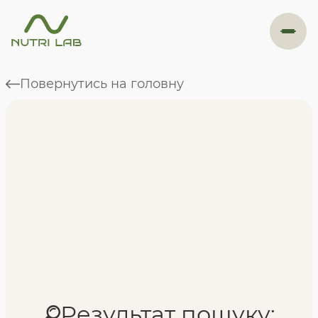
#навігація
Повернутись на головну
Програми
Формат навчання
Фахівці
Відгуки
Результат пошуку: