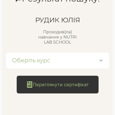
Реєстр випускників
РУДИК ЮЛІЯ
Проходив(ла)
FAQ
навчання у NUTRI
LAB SCHOOL
Блог
Оберіть курс
Переглянути сертифікат
безкоштовна
консультація