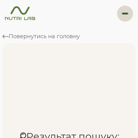
#навігація
Повернутись на головну
Програми
Формат навчання
Фахівці
Відгуки
Результат пошуку: