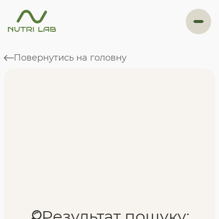
#навігація
Повернутись на головну
Програми
Формат навчання
Фахівці
Відгуки
Результат пошуку: