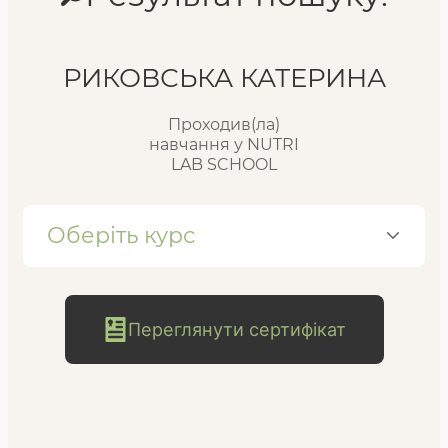
Реєстр випускників
РИКОВСЬКА КАТЕРИНА
Проходив(ла)
FAQ
навчання у NUTRI
LAB SCHOOL
Блог
Оберіть курс
Переглянути сертифікат
безкоштовна
консультація