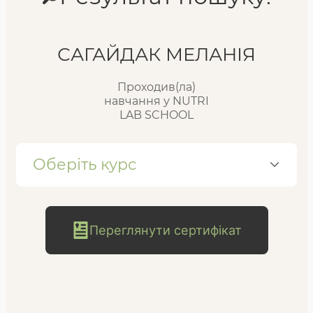
Реєстр випускників
САГАЙДАК МЕЛАНІЯ
Проходив(ла)
FAQ
навчання у NUTRI
LAB SCHOOL
Блог
Оберіть курс
Переглянути сертифікат
безкоштовна
консультація