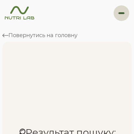
#навігація
Повернутись на головну
Програми
Формат навчання
Фахівці
Відгуки
Результат пошуку: