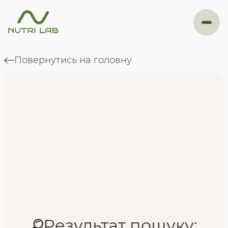
#навігація
Повернутись на головну
Програми
Формат навчання
Фахівці
Відгуки
Результат пошуку: