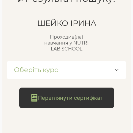
Реєстр випускників
ШЕЙКО ІРИНА
Проходив(ла)
FAQ
навчання у NUTRI
LAB SCHOOL
Блог
Оберіть курс
Переглянути сертифікат
безкоштовна
консультація