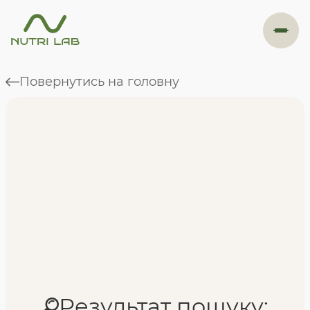
#навігація
Повернутись на головну
Програми
Формат навчання
Фахівці
Відгуки
Результат пошуку: