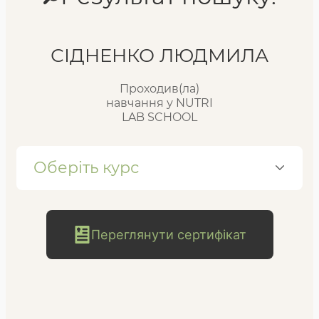
Реєстр випускників
СІДНЕНКО ЛЮДМИЛА
Проходив(ла)
FAQ
навчання у NUTRI
LAB SCHOOL
Блог
Оберіть курс
Переглянути сертифікат
безкоштовна
консультація