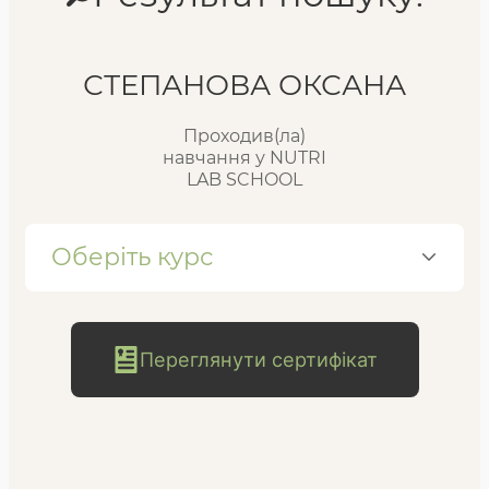
Реєстр випускників
СТЕПАНОВА ОКСАНА
Проходив(ла)
FAQ
навчання у NUTRI
LAB SCHOOL
Блог
Оберіть курс
Переглянути сертифікат
безкоштовна
консультація