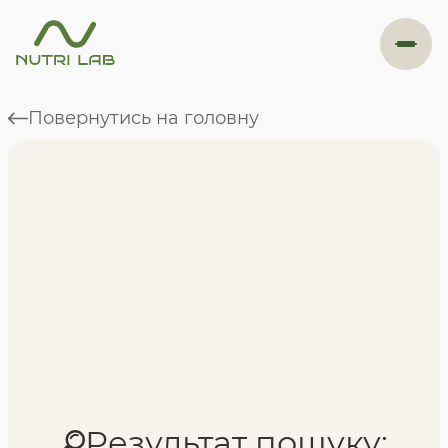
#навігація
Повернутись на головну
Програми
Формат навчання
Фахівці
Відгуки
Результат пошуку: