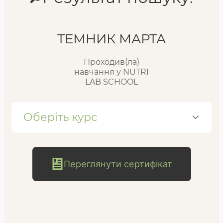
Реєстр випускників
ТЕМНИК МАРТА
Проходив(ла)
FAQ
навчання у NUTRI
LAB SCHOOL
Блог
Оберіть курс
Переглянути сертифікат
безкоштовна
консультація