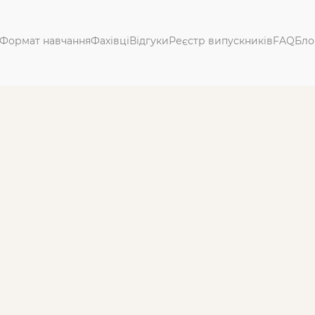
Формат навчання
Фахівці
Відгуки
Реєстр випускників
FAQ
Бло