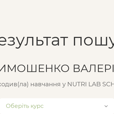
езультат пошу
ИМОШЕНКО ВАЛЕР
одив(ла) навчання у NUTRI LAB S
Оберіть курс