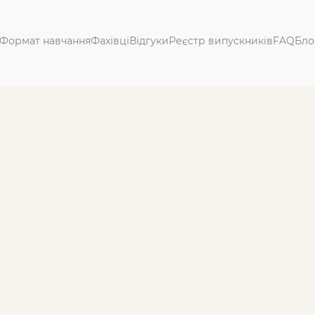
Формат навчання
Фахівці
Відгуки
Реєстр випускників
FAQ
Бло