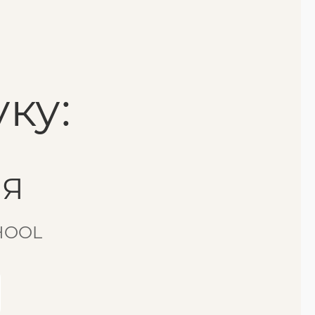
ку:
ІЯ
CHOOL