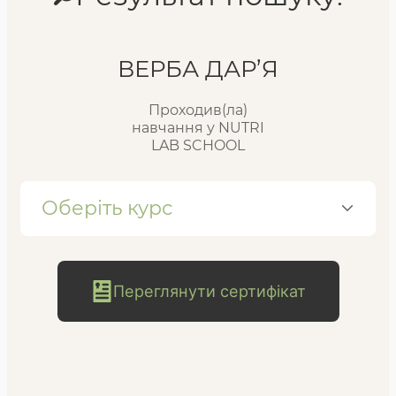
Реєстр випускників
ВЕРБА ДАР’Я
Проходив(ла)
FAQ
навчання у NUTRI
LAB SCHOOL
Блог
Оберіть курс
Переглянути сертифікат
безкоштовна
консультація