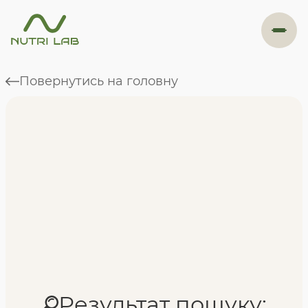
#навігація
Повернутись на головну
Програми
Формат навчання
Фахівці
Відгуки
Результат пошуку: