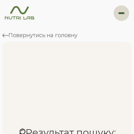
#навігація
Повернутись на головну
Програми
Формат навчання
Фахівці
Відгуки
Результат пошуку: