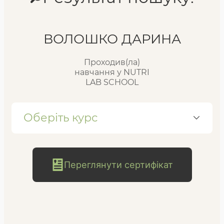
Реєстр випускників
ВОЛОШКО ДАРИНА
Проходив(ла)
FAQ
навчання у NUTRI
LAB SCHOOL
Блог
Оберіть курс
Переглянути сертифікат
безкоштовна
консультація