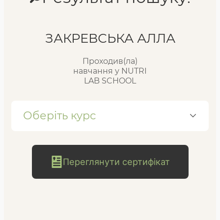
Реєстр випускників
ЗАКРЕВСЬКА АЛЛА
Проходив(ла)
FAQ
навчання у NUTRI
LAB SCHOOL
Блог
Оберіть курс
Переглянути сертифікат
безкоштовна
консультація