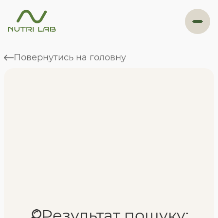
#навігація
Повернутись на головну
Програми
Формат навчання
Фахівці
Відгуки
Результат пошуку: